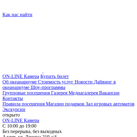
Как нас найти
ON-LINE Камера
Купить билет
Об океанариуме
Стоимость услуг
Новости
Дайвинг в
океанариуме
Шоу-программы
Групповые посещения
Галерея
Медиагалерея
Вакансии
Контакты
Правила посещения
Магазин подарков
Зал игровых автоматов
Экскурсии
открыто
ON-LINE Камера
С 10:00 до 19:00
Без перерыва, без выходных
Адлер, ул. Ленина 219 а/4