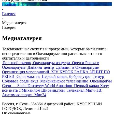
Главная
-
Галерея
-
Медиагалерея
Галерея
Медиагалерея
Телевизионные сюжеты и программы, которые были сняты
непосредственно в Океанариуме или рассказывают о его
обитателях и деятельности
Большой скачок, Океанариум изнутри
Орел и Решка в
Океанариуме
Дайвинг центр
Дайвинг в Океанариуме
Организация мероприятий
XIV КУБОК БАНКА ЗЕНИТ ПО
РЕГБИ
Сочи макс тв
Первый канал. Доброе утро- Тимур
Соловьев среди акул
Мексиканское телевидение
Океанариум
Сочи — Sochi Discovery World Aquarium
Первый канал Хочу
всё знать с Михаилом Ширвиндтом
Телеканал Матч-ТВ,
Анатомия спорта
Мир24
Россия, г. Сочи, 354364 Адлерский район, КУРОРТНЫЙ
ГОРОДОК, Ленина 219а/4
Об океанариуме